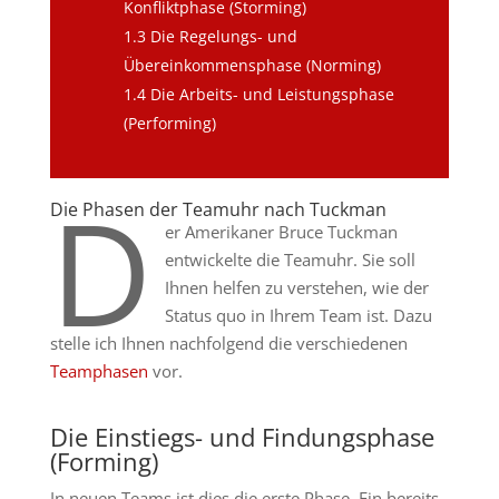
Konfliktphase (Storming)
1.3
Die Regelungs- und
Übereinkommensphase (Norming)
1.4
Die Arbeits- und Leistungsphase
(Performing)
D
Die Phasen der Teamuhr nach Tuckman
er Amerikaner Bruce Tuckman
entwickelte die Teamuhr. Sie soll
Ihnen helfen zu verstehen, wie der
Status quo in Ihrem Team ist. Dazu
stelle ich Ihnen nachfolgend die verschiedenen
Teamphasen
vor.
Die Einstiegs- und Findungsphase
(Forming)
In neuen Teams ist dies die erste Phase. Ein bereits