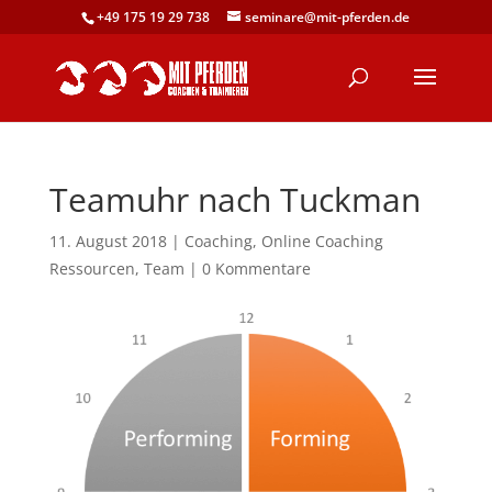
+49 175 19 29 738
seminare@mit-pferden.de
Teamuhr nach Tuckman
11. August 2018
|
Coaching
,
Online Coaching
Ressourcen
,
Team
|
0 Kommentare