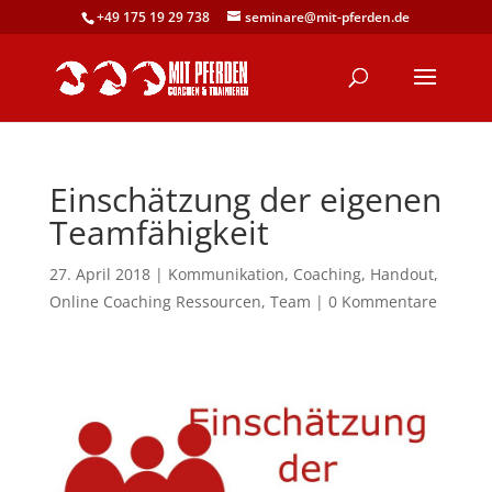
+49 175 19 29 738
seminare@mit-pferden.de
Einschätzung der eigenen
Teamfähigkeit
27. April 2018
|
Kommunikation
,
Coaching
,
Handout
,
Online Coaching Ressourcen
,
Team
|
0 Kommentare