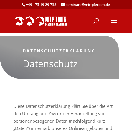
+49 175 19 29 738
seminare@mit-pferden.de
DATENSCHUTZERKLÄRUNG
Datenschutz
Diese Datenschutzerklärung klärt Sie über die Art,
den Umfang und Zweck der Verarbeitung von
personenbezogenen Daten (nachfolgend kurz
„Daten“) innerhalb unseres Onlineangebotes und