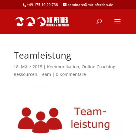
+49 175 19 29 738
seminare@mit-pferden.de
Teamleistung
18. März 2018
|
Kommunikation
,
Online Coaching
Ressourcen
,
Team
|
0 Kommentare