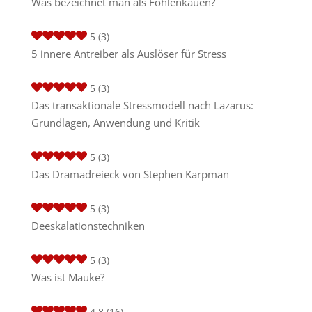
Was bezeichnet man als Fohlenkauen?
5
(3)
5 innere Antreiber als Auslöser für Stress
5
(3)
Das transaktionale Stressmodell nach Lazarus:
Grundlagen, Anwendung und Kritik
5
(3)
Das Dramadreieck von Stephen Karpman
5
(3)
Deeskalationstechniken
5
(3)
Was ist Mauke?
4.8
(16)