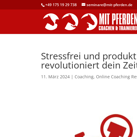
+49 175 19 29 738
seminare@mit-pferden.de
Stressfrei und produk
revolutioniert dein 
11. März 2024
|
Coaching
,
Online Coaching R