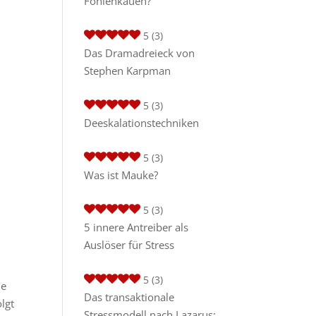
Fohlenkauen?
5
(3)
Das Dramadreieck von
Stephen Karpman
5
(3)
Deeskalationstechniken
5
(3)
Was ist Mauke?
5
(3)
5 innere Antreiber als
Auslöser für Stress
5
(3)
ie
Das transaktionale
lgt
Stressmodell nach Lazarus: