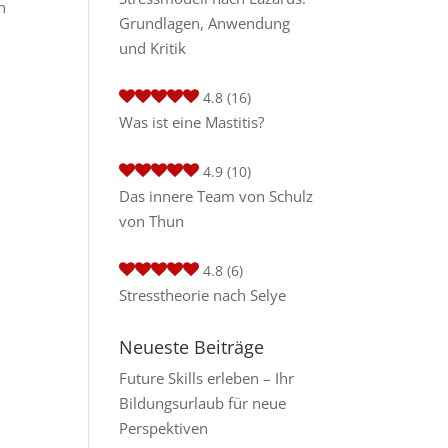
n
Grundlagen, Anwendung
und Kritik
4.8
(16)
Was ist eine Mastitis?
4.9
(10)
Das innere Team von Schulz
von Thun
4.8
(6)
Stresstheorie nach Selye
Neueste Beiträge
Future Skills erleben – Ihr
Bildungsurlaub für neue
Perspektiven