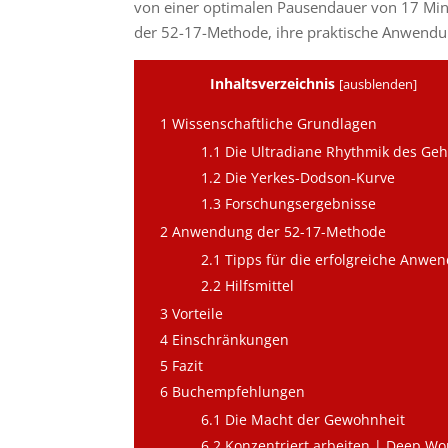
von einer optimalen Pausendauer von 17 Minu
der 52-17-Methode, ihre praktische Anwendun
Inhaltsverzeichnis
[
ausblenden
]
1
Wissenschaftliche Grundlagen
1.1
Die Ultradiane Rhythmik des Geh
1.2
Die Yerkes-Dodson-Kurve
1.3
Forschungsergebnisse
2
Anwendung der 52-17-Methode
2.1
Tipps für die erfolgreiche Anwe
2.2
Hilfsmittel
3
Vorteile
4
Einschränkungen
5
Fazit
6
Buchempfehlungen
6.1
Die Macht der Gewohnheit
6.2
Konzentriert arbeiten | Deep Wo