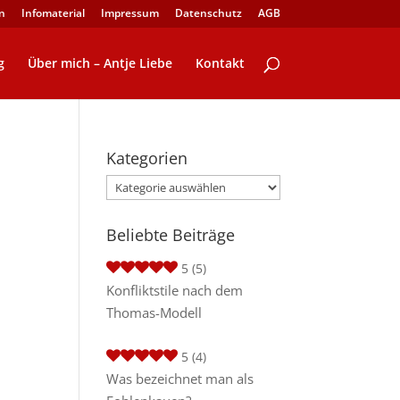
n
Infomaterial
Impressum
Datenschutz
AGB
g
Über mich – Antje Liebe
Kontakt
Kategorien
Kategorien
Beliebte Beiträge
5
(5)
Konfliktstile nach dem
Thomas-Modell
5
(4)
Was bezeichnet man als