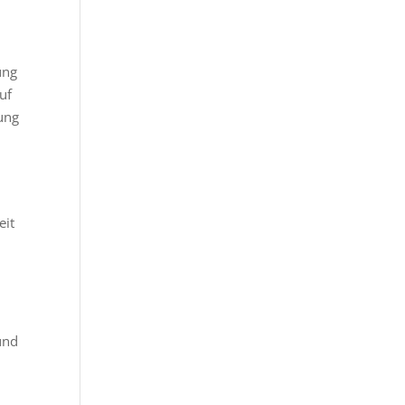
ung
uf
tung
eit
und