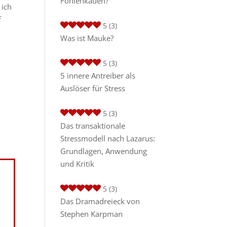
Fohlenkauen?
 ich
f
5
(3)
Was ist Mauke?
5
(3)
5 innere Antreiber als
Auslöser für Stress
5
(3)
Das transaktionale
Stressmodell nach Lazarus:
Grundlagen, Anwendung
und Kritik
5
(3)
Das Dramadreieck von
Stephen Karpman