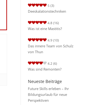
5
(3)
Deeskalationstechniken
4.8
(16)
Was ist eine Mastitis?
4.9
(10)
Das innere Team von Schulz
von Thun
4.2
(6)
Was sind Remonten?
Neueste Beiträge
Future Skills erleben – Ihr
Bildungsurlaub für neue
Perspektiven