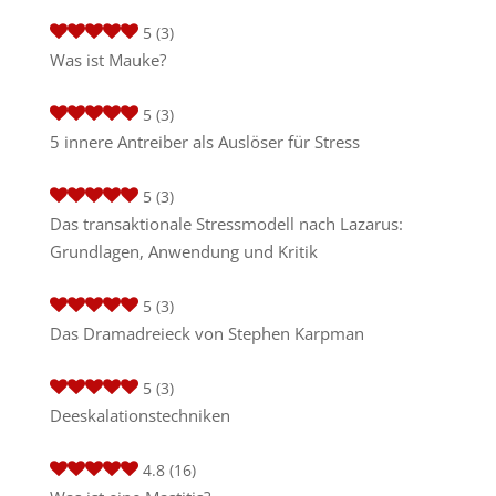
5
(3)
Was ist Mauke?
5
(3)
5 innere Antreiber als Auslöser für Stress
5
(3)
Das transaktionale Stressmodell nach Lazarus:
Grundlagen, Anwendung und Kritik
5
(3)
Das Dramadreieck von Stephen Karpman
5
(3)
Deeskalationstechniken
4.8
(16)