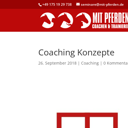
+49 175 19 29 738
seminare@mit-pferden.de
Coaching Konzepte
26. September 2018
|
Coaching
|
0 Kommenta