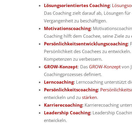
Lösungsorientiertes Coaching
:
Lösungsor
Das Coaching zielt darauf ab, Lösungen für
Vergangenheit zu beschäftigen.
Motivationscoaching
:
Motivationscoaching
Coaching hilft dem Coachee, seine Ziele zu
Persönlichkeitsentwicklungscoaching
:
P
Persönlichkeit des Coachees zu entwickeln.
Kompetenzen zu verbessern.
GROW-Konzept
: Das
GROW-Konzept
von J
Coachingprozesses definiert.
Lerncoaching
:
Lerncoaching unterstützt d
Persönlichkeitscoaching
:
Persönlichkeit
entwickeln und zu
stärken
.
Karrierecoaching
:
Karrierecoaching unterst
Leadership Coaching
:
Leadership Coachin
entwickeln.