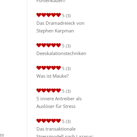
Fohlenkauen?
5
(3)
Das Dramadreieck von
Stephen Karpman
5
(3)
Deeskalationstechniken
5
(3)
Was ist Mauke?
5
(3)
5 innere Antreiber als
Auslöser für Stress
5
(3)
Das transaktionale
ss
Stressmodell nach Lazarus: