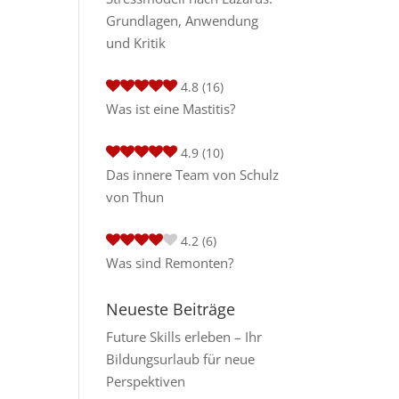
Grundlagen, Anwendung
und Kritik
4.8
(16)
Was ist eine Mastitis?
4.9
(10)
Das innere Team von Schulz
von Thun
4.2
(6)
Was sind Remonten?
Neueste Beiträge
Future Skills erleben – Ihr
Bildungsurlaub für neue
Perspektiven