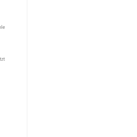
hle
tzt