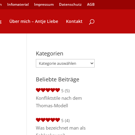
n
Infomaterial
Impressum
Datenschutz
AGB
g
Über mich – Antje Liebe
Kontakt
Kategorien
Kategorien
Beliebte Beiträge
5
(5)
Konfliktstile nach dem
Thomas-Modell
5
(4)
Was bezeichnet man als