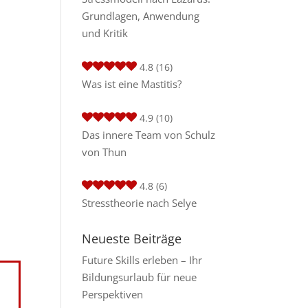
Grundlagen, Anwendung
und Kritik
4.8
(16)
Was ist eine Mastitis?
4.9
(10)
Das innere Team von Schulz
von Thun
4.8
(6)
Stresstheorie nach Selye
Neueste Beiträge
Future Skills erleben – Ihr
Bildungsurlaub für neue
Perspektiven