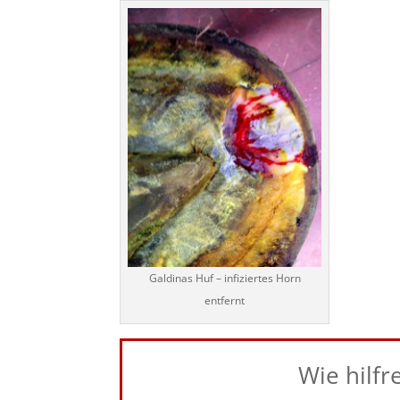
Galdinas Huf – infiziertes Horn
entfernt
Wie hilfr