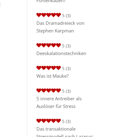
Fohlenkauen?
t
5
(3)
Das Dramadreieck von
Stephen Karpman
5
(3)
Deeskalationstechniken
5
(3)
Was ist Mauke?
5
(3)
5 innere Antreiber als
Auslöser für Stress
5
(3)
Das transaktionale
Stressmodell nach Lazarus: