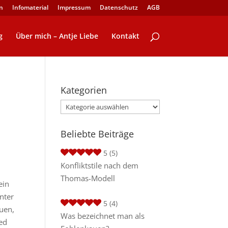
n
Infomaterial
Impressum
Datenschutz
AGB
g
Über mich – Antje Liebe
Kontakt
Kategorien
Kategorien
Beliebte Beiträge
5
(5)
Konfliktstile nach dem
Thomas-Modell
ein
nter
5
(4)
euen,
Was bezeichnet man als
ed