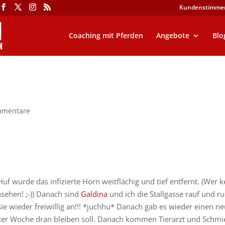
Kundenstimme
Coaching mit Pferden
Angebote
Blo
mmentare
f wurde das infizierte Horn weitflächig und tief entfernt. (Wer k
ansehen! ;-)) Danach sind
Galdina
und ich die Stallgasse rauf und ru
 sie wieder freiwillig an!!! *juchhu* Danach gab es wieder einen n
ster Woche dran bleiben soll. Danach kommen Tierarzt und Schmi