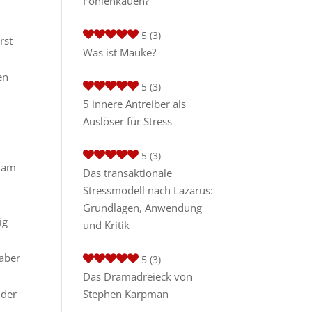
Fohlenkauen?
5
(3)
rst
Was ist Mauke?
en
5
(3)
5 innere Antreiber als
Auslöser für Stress
5
(3)
 kam
Das transaktionale
Stressmodell nach Lazarus:
Grundlagen, Anwendung
ig
und Kritik
aber
5
(3)
Das Dramadreieck von
 der
Stephen Karpman