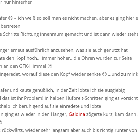
r nur hinterher
afer 😉 – ich weiß so soll man es nicht machen, aber es ging hier e
bertreten
ine Schritte Richtung innenraum gemacht und ist dann wieder steh
änger erneut ausführlich anzusehen, was sie auch genutzt hat
hte den Kopf hoch… immer höher…die Ohren wurden zur Seite
hen an den GFK-Himmel 🙁
ingeredet, worauf diese den Kopf wieder senkte 🙂 …und zu mir
er und kaute genüßlich, in der Zeit lobte ich sie ausgiebig
das ist ihr Problem! in halben Hufbreit-Schritten ging es vorsicht
shalb ich beruhigend auf sie einredete und lobte
ann ging es wieder in den Hänger,
Galdina
zögerte kurz, kam dann 
😉
s rückwärts, wieder sehr langsam aber auch bis richtig runter von