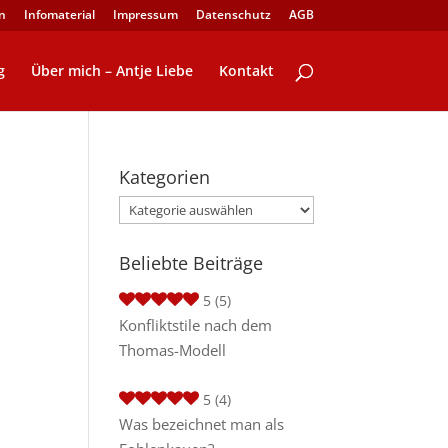
n
Infomaterial
Impressum
Datenschutz
AGB
g
Über mich – Antje Liebe
Kontakt
Kategorien
Kategorien
Beliebte Beiträge
5
(5)
Konfliktstile nach dem
Thomas-Modell
5
(4)
Was bezeichnet man als