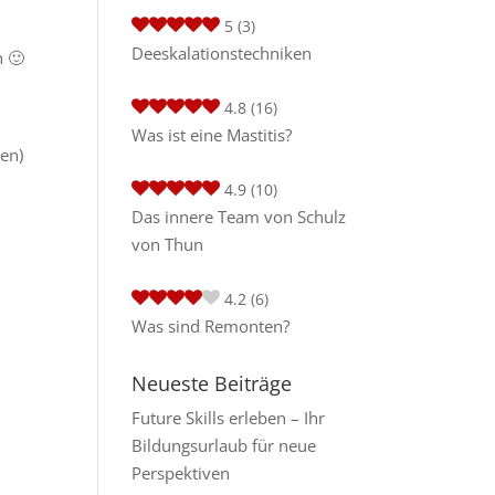
5
(3)
Deeskalationstechniken
n 🙂
4.8
(16)
Was ist eine Mastitis?
ren)
4.9
(10)
Das innere Team von Schulz
von Thun
4.2
(6)
Was sind Remonten?
Neueste Beiträge
Future Skills erleben – Ihr
Bildungsurlaub für neue
Perspektiven