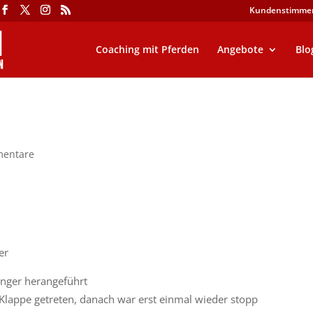
Kundenstimme
Coaching mit Pferden
Angebote
Blo
entare
er
nger herangeführt
 Klappe getreten, danach war erst einmal wieder stopp