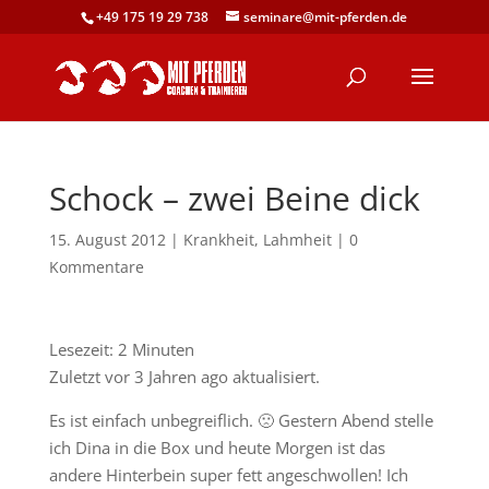
+49 175 19 29 738
seminare@mit-pferden.de
Schock – zwei Beine dick
15. August 2012
|
Krankheit
,
Lahmheit
|
0
Kommentare
Lesezeit:
2
Minuten
Zuletzt vor 3 Jahren ago aktualisiert.
Es ist einfach unbegreiflich. 🙁 Gestern Abend stelle
ich Dina in die Box und heute Morgen ist das
andere Hinterbein super fett angeschwollen! Ich