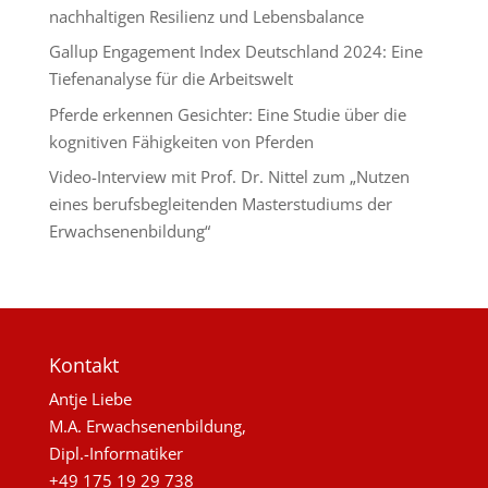
nachhaltigen Resilienz und Lebensbalance
Gallup Engagement Index Deutschland 2024: Eine
Tiefenanalyse für die Arbeitswelt
Pferde erkennen Gesichter: Eine Studie über die
kognitiven Fähigkeiten von Pferden
Video-Interview mit Prof. Dr. Nittel zum „Nutzen
eines berufsbegleitenden Masterstudiums der
Erwachsenenbildung“
Kontakt
Antje Liebe
M.A. Erwachsenenbildung,
Dipl.-Informatiker
+49 175 19 29 738