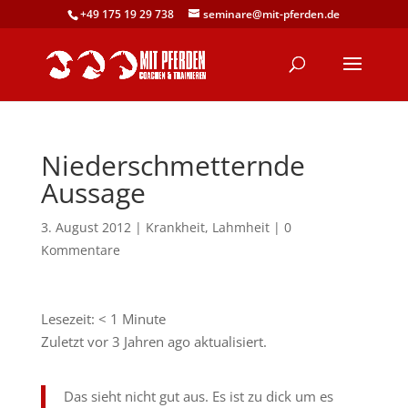
+49 175 19 29 738
seminare@mit-pferden.de
Niederschmetternde
Aussage
3. August 2012
|
Krankheit
,
Lahmheit
|
0
Kommentare
Lesezeit:
< 1
Minute
Zuletzt vor 3 Jahren ago aktualisiert.
Das sieht nicht gut aus. Es ist zu dick um es