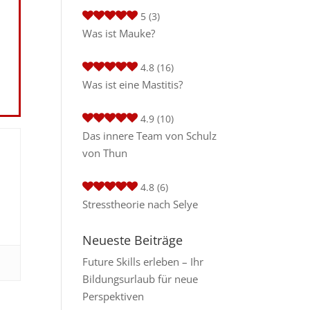
5
(3)
Was ist Mauke?
4.8
(16)
Was ist eine Mastitis?
4.9
(10)
Das innere Team von Schulz
von Thun
4.8
(6)
Stresstheorie nach Selye
Neueste Beiträge
Future Skills erleben – Ihr
Bildungsurlaub für neue
Perspektiven