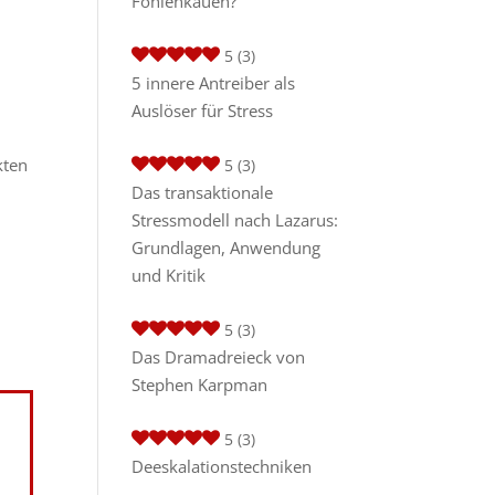
Fohlenkauen?
5
(3)
5 innere Antreiber als
Auslöser für Stress
kten
5
(3)
Das transaktionale
Stressmodell nach Lazarus:
Grundlagen, Anwendung
und Kritik
5
(3)
Das Dramadreieck von
Stephen Karpman
5
(3)
Deeskalationstechniken