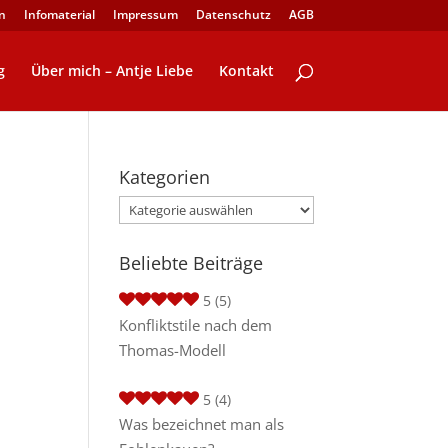
n
Infomaterial
Impressum
Datenschutz
AGB
g
Über mich – Antje Liebe
Kontakt
Kategorien
Kategorien
Beliebte Beiträge
5
(5)
Konfliktstile nach dem
Thomas-Modell
5
(4)
Was bezeichnet man als