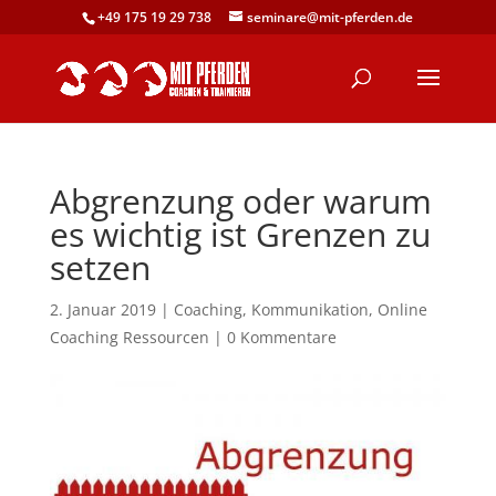
+49 175 19 29 738
seminare@mit-pferden.de
Abgrenzung oder warum
es wichtig ist Grenzen zu
setzen
2. Januar 2019
|
Coaching
,
Kommunikation
,
Online
Coaching Ressourcen
|
0 Kommentare