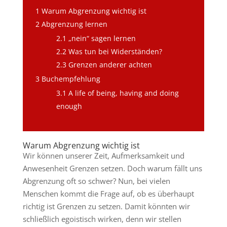
1
Warum Abgrenzung wichtig ist
2
Abgrenzung lernen
2.1
„nein“ sagen lernen
2.2
Was tun bei Widerständen?
2.3
Grenzen anderer achten
3
Buchempfehlung
3.1
A life of being, having and doing
enough
Warum Abgrenzung wichtig ist
Wir können unserer Zeit, Aufmerksamkeit und
Anwesenheit Grenzen setzen. Doch warum fällt uns
Abgrenzung oft so schwer? Nun, bei vielen
Menschen kommt die Frage auf, ob es überhaupt
richtig ist Grenzen zu setzen. Damit könnten wir
schließlich egoistisch wirken, denn wir stellen