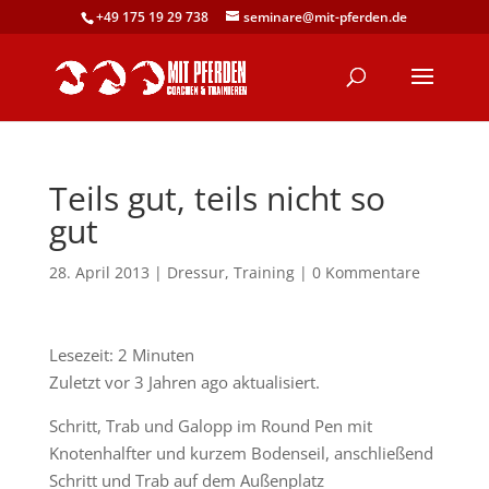
+49 175 19 29 738
seminare@mit-pferden.de
Teils gut, teils nicht so
gut
28. April 2013
|
Dressur
,
Training
|
0 Kommentare
Lesezeit:
2
Minuten
Zuletzt vor 3 Jahren ago aktualisiert.
Schritt, Trab und Galopp im Round Pen mit
Knotenhalfter und kurzem Bodenseil, anschließend
Schritt und Trab auf dem Außenplatz