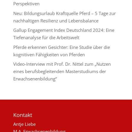
Perspektiven
Neu: Bildungsurlaub Kraftquelle Pferd – 5 Tage zur
nachhaltigen Resilienz und Lebensbalance
Gallup Engagement Index Deutschland 2024: Eine
Tiefenanalyse für die Arbeitswelt
Pferde erkennen Gesichter: Eine Studie über die
kognitiven Fähigkeiten von Pferden
Video-Interview mit Prof. Dr. Nittel zum „Nutzen
eines berufsbegleitenden Masterstudiums der
Erwachsenenbildung“
Kontakt
Antje Liebe
M.A. Erwachsenenbildung,