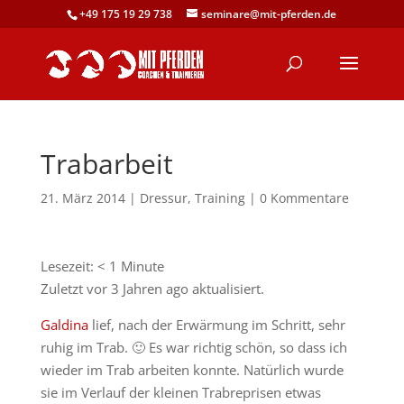
+49 175 19 29 738
seminare@mit-pferden.de
Trabarbeit
21. März 2014
|
Dressur
,
Training
|
0 Kommentare
Lesezeit:
< 1
Minute
Zuletzt vor 3 Jahren ago aktualisiert.
Galdina
lief, nach der Erwärmung im Schritt, sehr
ruhig im Trab. 🙂 Es war richtig schön, so dass ich
wieder im Trab arbeiten konnte. Natürlich wurde
sie im Verlauf der kleinen Trabreprisen etwas