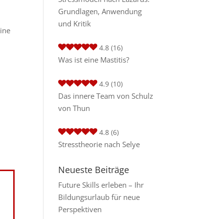
Grundlagen, Anwendung
und Kritik
ine
4.8
(16)
Was ist eine Mastitis?
4.9
(10)
Das innere Team von Schulz
von Thun
4.8
(6)
Stresstheorie nach Selye
Neueste Beiträge
Future Skills erleben – Ihr
Bildungsurlaub für neue
Perspektiven