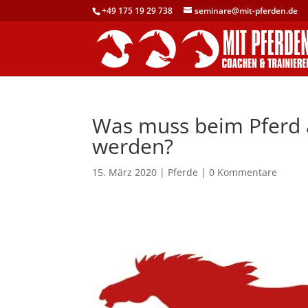
+49 175 19 29 738
seminare@mit-pferden.de
Was muss beim Pferd a
werden?
15. März 2020
|
Pferde
|
0 Kommentare