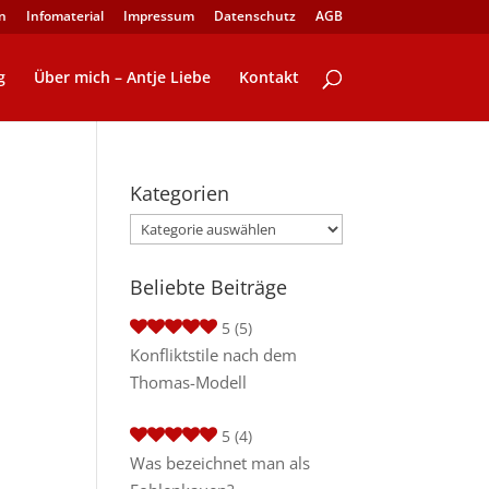
n
Infomaterial
Impressum
Datenschutz
AGB
g
Über mich – Antje Liebe
Kontakt
Kategorien
Kategorien
Beliebte Beiträge
5
(5)
Konfliktstile nach dem
Thomas-Modell
5
(4)
Was bezeichnet man als