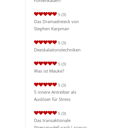
Fohlenkauen?
5
(3)
Das Dramadreieck von
Stephen Karpman
5
(3)
Deeskalationstechniken
5
(3)
Was ist Mauke?
5
(3)
5 innere Antreiber als
Auslöser für Stress
5
(3)
Das transaktionale
Stressmodell nach Lazarus: