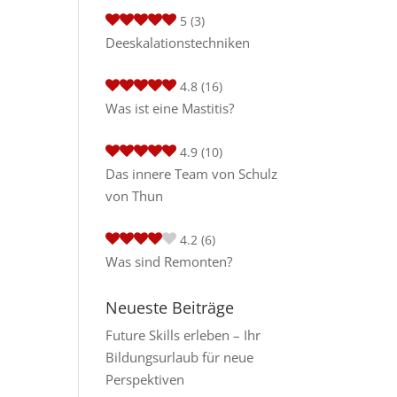
5
(3)
Deeskalationstechniken
4.8
(16)
Was ist eine Mastitis?
4.9
(10)
Das innere Team von Schulz
von Thun
4.2
(6)
Was sind Remonten?
Neueste Beiträge
Future Skills erleben – Ihr
Bildungsurlaub für neue
Perspektiven