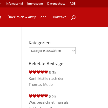
n
Infomaterial
Impressum
Datenschutz
AGB
g
Über mich – Antje Liebe
Kontakt
Kategorien
Kategorien
Beliebte Beiträge
5
(5)
Konfliktstile nach dem
Thomas-Modell
5
(4)
Was bezeichnet man als