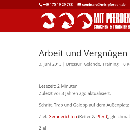
+49 175 19 29 738
seminare@mit-pferden.de
Arbeit und Vergnügen
3. Juni 2013
|
Dressur
,
Gelände
,
Training
|
0 
Lesezeit:
2
Minuten
Zuletzt vor 3 Jahren ago aktualisiert.
Schritt, Trab und Galopp auf dem Außenplatz
Ziel:
Geraderichten
(Reiter &
Pferd
), gleichm
Ziel