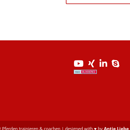
 Pferden trainieren & coachen | designed with ♥ by
Antje Liebe