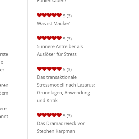
Fohlenkauen?
5
(3)
Was ist Mauke?
5
(3)
5 innere Antreiber als
rste
Auslöser für Stress
ie
her
5
(3)
Das transaktionale
Stressmodell nach Lazarus:
eren
Grundlagen, Anwendung
hdem
und Kritik
sere
5
(3)
annt
Das Dramadreieck von
Stephen Karpman