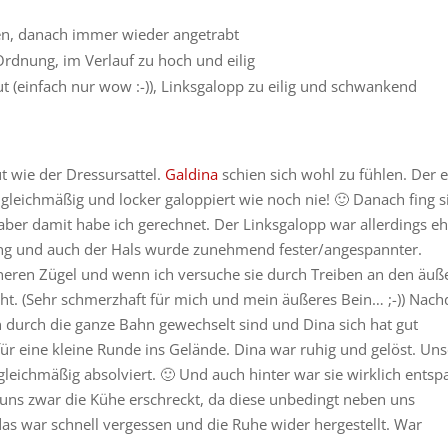
en, danach immer wieder angetrabt
rdnung, im Verlauf zu hoch und eilig
 (einfach nur wow :-)), Linksgalopp zu eilig und schwankend
t wie der Dressursattel.
Galdina
schien sich wohl zu fühlen. Der e
 gleichmäßig und locker galoppiert wie noch nie! 🙂 Danach fing s
aber damit habe ich gerechnet. Der Linksgalopp war allerdings e
prang und auch der Hals wurde zunehmend fester/angespannter.
inneren Zügel und wenn ich versuche sie durch Treiben an den äuß
ht. (Sehr schmerzhaft für mich und mein äußeres Bein… ;-)) Nac
 durch die ganze Bahn gewechselt sind und Dina sich hat gut
für eine kleine Runde ins Gelände. Dina war ruhig und gelöst. Un
gleichmäßig absolviert. 🙂 Und auch hinter war sie wirklich entsp
 uns zwar die Kühe erschreckt, da diese unbedingt neben uns
das war schnell vergessen und die Ruhe wider hergestellt. War