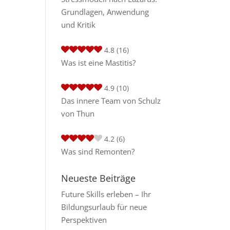
Grundlagen, Anwendung
und Kritik
4.8
(16)
Was ist eine Mastitis?
4.9
(10)
Das innere Team von Schulz
von Thun
4.2
(6)
Was sind Remonten?
Neueste Beiträge
Future Skills erleben – Ihr
Bildungsurlaub für neue
Perspektiven