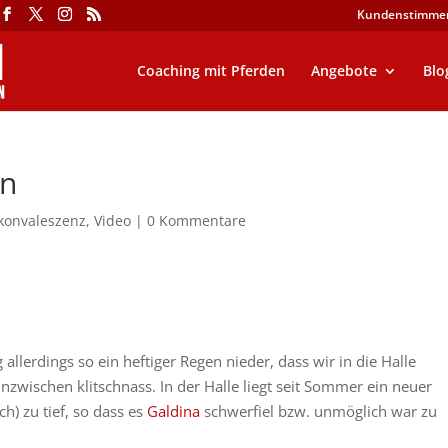
Kundenstimme
Coaching mit Pferden
Angebote
Blo
en
konvaleszenz
,
Video
|
0 Kommentare
lerdings so ein heftiger Regen nieder, dass wir in die Halle
inzwischen klitschnass. In der Halle liegt seit Sommer ein neuer
ch) zu tief, so dass es
Galdina
schwerfiel bzw. unmöglich war zu