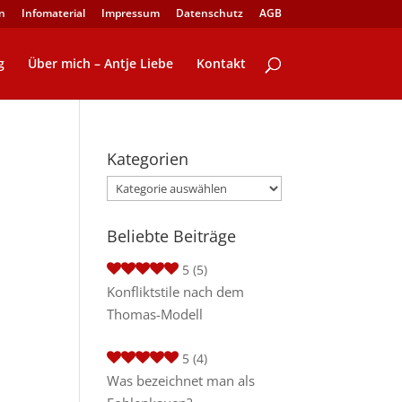
n
Infomaterial
Impressum
Datenschutz
AGB
g
Über mich – Antje Liebe
Kontakt
Kategorien
Kategorien
Beliebte Beiträge
5
(5)
Konfliktstile nach dem
Thomas-Modell
5
(4)
Was bezeichnet man als