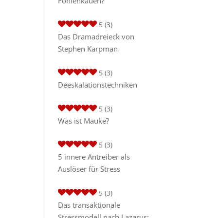
Fohlenkauen?
5
(3)
Das Dramadreieck von
Stephen Karpman
5
(3)
Deeskalationstechniken
5
(3)
Was ist Mauke?
5
(3)
5 innere Antreiber als
Auslöser für Stress
5
(3)
Das transaktionale
Stressmodell nach Lazarus: