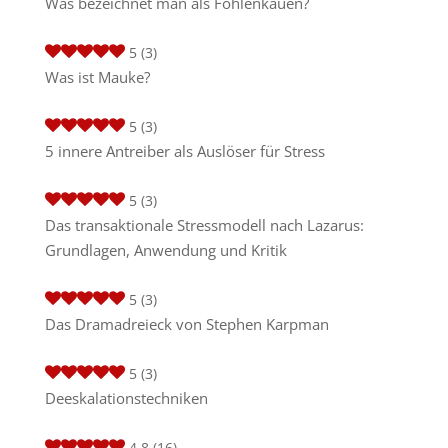
Was bezeichnet man als Fohlenkauen?
5
(3)
Was ist Mauke?
5
(3)
5 innere Antreiber als Auslöser für Stress
5
(3)
Das transaktionale Stressmodell nach Lazarus:
Grundlagen, Anwendung und Kritik
5
(3)
Das Dramadreieck von Stephen Karpman
5
(3)
Deeskalationstechniken
4.8
(16)