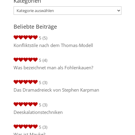
Kategorien
Kategorien
Beliebte Beiträge
5
(5)
Konfliktstile nach dem Thomas-Modell
5
(4)
Was bezeichnet man als Fohlenkauen?
5
(3)
Das Dramadreieck von Stephen Karpman
5
(3)
Deeskalationstechniken
5
(3)
Was ist Mauke?