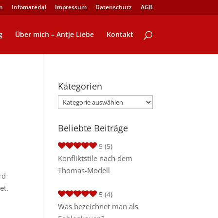
n
Infomaterial
Impressum
Datenschutz
AGB
g
Über mich – Antje Liebe
Kontakt
Kategorien
Kategorien
Beliebte Beiträge
5
(5)
Konfliktstile nach dem
Thomas-Modell
rd
et.
5
(4)
Was bezeichnet man als