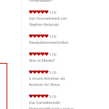
Fohlenkauen?
5
(3)
Das Dramadreieck von
Stephen Karpman
5
(3)
Deeskalationstechniken
5
(3)
Was ist Mauke?
5
(3)
5 innere Antreiber als
Auslöser für Stress
5
(3)
Das transaktionale
Stressmodell nach Lazarus: