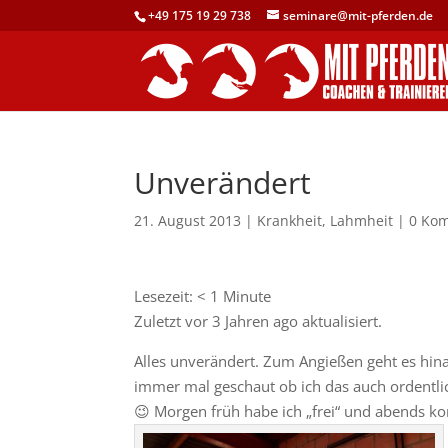
+49 175 19 29 738
seminare@mit-pferden.de
Unverändert
21. August 2013
|
Krankheit
,
Lahmheit
|
0 Ko
Lesezeit:
< 1
Minute
Zuletzt vor 3 Jahren ago aktualisiert.
Alles unverändert. Zum Angießen geht es hin
immer mal geschaut ob ich das auch ordentli
😉 Morgen früh habe ich „frei“ und abends k