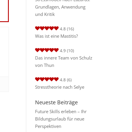
Grundlagen, Anwendung
und Kritik
4.8
(16)
Was ist eine Mastitis?
4.9
(10)
Das innere Team von Schulz
von Thun
4.8
(6)
Stresstheorie nach Selye
Neueste Beiträge
Future Skills erleben – Ihr
Bildungsurlaub für neue
Perspektiven