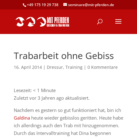
+49 175 19 29 738
seminare@mit-pferden.de
Trabarbeit ohne Gebiss
16. April 2014
|
Dressur
,
Training
|
0 Kommentare
Lesezeit:
< 1
Minute
Zuletzt vor 3 Jahren ago aktualisiert.
Nachdem es gestern so gut funktioniert hat, bin ich
Galdina
heute wieder gebisslos geritten. Heute habe
ich allerdings auch den Trab mit hinzugenommen.
Durch das Intervalltraining hat Dina begonnen