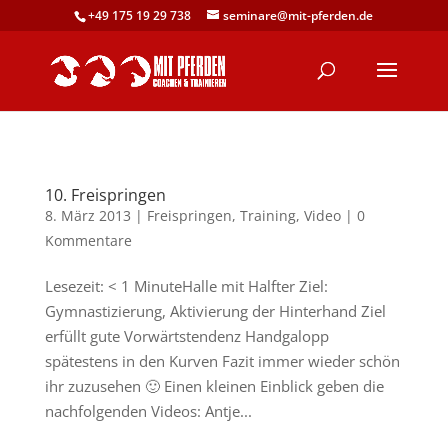
+49 175 19 29 738
seminare@mit-pferden.de
10. Freispringen
8. März 2013
|
Freispringen
,
Training
,
Video
|
0
Kommentare
Lesezeit: < 1 MinuteHalle mit Halfter Ziel:
Gymnastizierung, Aktivierung der Hinterhand Ziel
erfüllt gute Vorwärtstendenz Handgalopp
spätestens in den Kurven Fazit immer wieder schön
ihr zuzusehen 🙂 Einen kleinen Einblick geben die
nachfolgenden Videos: Antje...