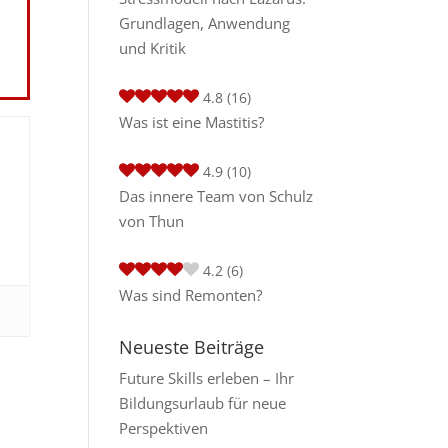
Grundlagen, Anwendung
und Kritik
4.8
(16)
Was ist eine Mastitis?
4.9
(10)
Das innere Team von Schulz
von Thun
4.2
(6)
Was sind Remonten?
Neueste Beiträge
Future Skills erleben – Ihr
Bildungsurlaub für neue
Perspektiven