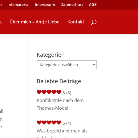
n
Infomaterial
Impressum
Datenschutz
AGB
g
Über mich – Antje Liebe
Kontakt
Kategorien
Kategorien
Beliebte Beiträge
5
(5)
Konfliktstile nach dem
Thomas-Modell
ll
n,
5
(4)
er
Was bezeichnet man als