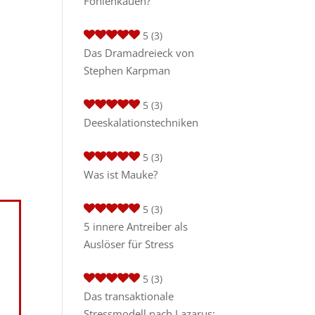
Fohlenkauen?
5
(3)
Das Dramadreieck von
Stephen Karpman
5
(3)
Deeskalationstechniken
5
(3)
Was ist Mauke?
5
(3)
5 innere Antreiber als
Auslöser für Stress
5
(3)
Das transaktionale
Stressmodell nach Lazarus: