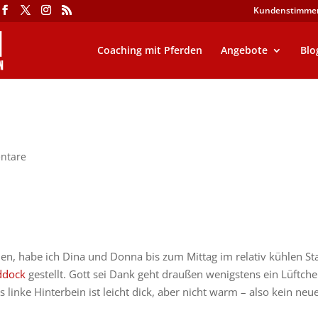
Kundenstimme
Coaching mit Pferden
Angebote
Blo
ntare
n, habe ich Dina und Donna bis zum Mittag im relativ kühlen Sta
ddock
gestellt. Gott sei Dank geht draußen wenigstens ein Lüftche
Das linke Hinterbein ist leicht dick, aber nicht warm – also kein neu