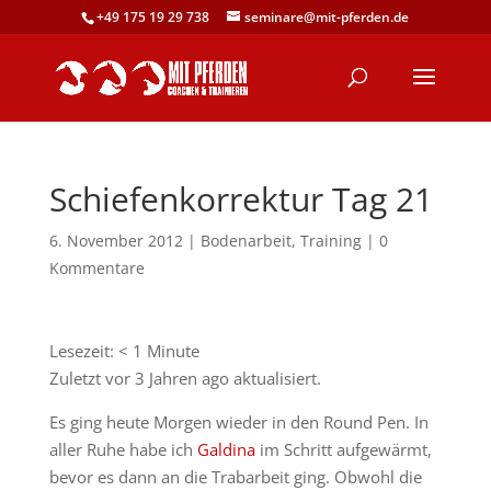
+49 175 19 29 738
seminare@mit-pferden.de
Schiefenkorrektur Tag 21
6. November 2012
|
Bodenarbeit
,
Training
|
0
Kommentare
Lesezeit:
< 1
Minute
Zuletzt vor 3 Jahren ago aktualisiert.
Es ging heute Morgen wieder in den Round Pen. In
aller Ruhe habe ich
Galdina
im Schritt aufgewärmt,
bevor es dann an die Trabarbeit ging. Obwohl die