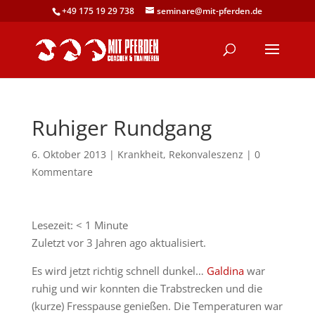
+49 175 19 29 738
seminare@mit-pferden.de
Ruhiger Rundgang
6. Oktober 2013
|
Krankheit
,
Rekonvaleszenz
|
0
Kommentare
Lesezeit:
< 1
Minute
Zuletzt vor 3 Jahren ago aktualisiert.
Es wird jetzt richtig schnell dunkel…
Galdina
war
ruhig und wir konnten die Trabstrecken und die
(kurze) Fresspause genießen. Die Temperaturen war