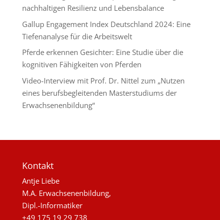
nachhaltigen Resilienz und Lebensbalance
Gallup Engagement Index Deutschland 2024: Eine
Tiefenanalyse für die Arbeitswelt
Pferde erkennen Gesichter: Eine Studie über die
kognitiven Fähigkeiten von Pferden
Video-Interview mit Prof. Dr. Nittel zum „Nutzen
eines berufsbegleitenden Masterstudiums der
Erwachsenenbildung“
Kontakt
Antje Liebe
M.A. Erwachsenenbildung,
Dipl.-Informatiker
+49 175 19 29 738