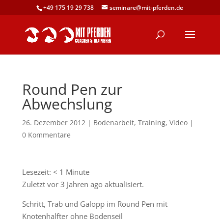
+49 175 19 29 738
seminare@mit-pferden.de
Round Pen zur
Abwechslung
26. Dezember 2012
|
Bodenarbeit
,
Training
,
Video
|
0 Kommentare
Lesezeit:
< 1
Minute
Zuletzt vor 3 Jahren ago aktualisiert.
Schritt, Trab und Galopp im Round Pen mit
Knotenhalfter ohne Bodenseil