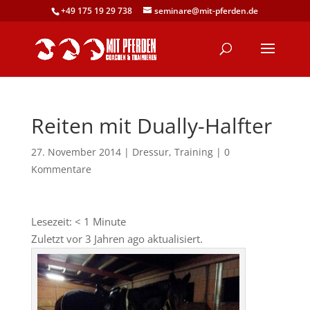
+49 175 19 29 738
seminare@mit-pferden.de
Reiten mit Dually-Halfter
27. November 2014
|
Dressur
,
Training
|
0
Kommentare
Lesezeit:
< 1
Minute
Zuletzt vor 3 Jahren ago aktualisiert.