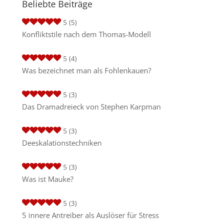
Beliebte Beiträge
5
(5)
Konfliktstile nach dem Thomas-Modell
5
(4)
Was bezeichnet man als Fohlenkauen?
5
(3)
Das Dramadreieck von Stephen Karpman
5
(3)
Deeskalationstechniken
5
(3)
Was ist Mauke?
5
(3)
5 innere Antreiber als Auslöser für Stress