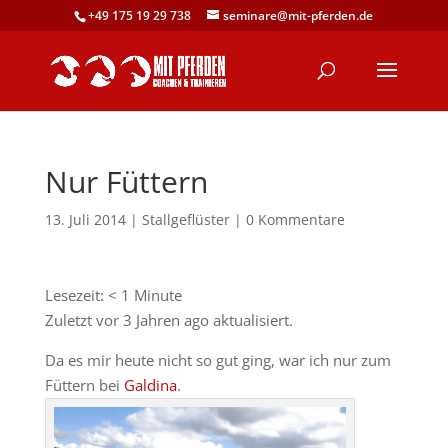
+49 175 19 29 738
seminare@mit-pferden.de
Nur Füttern
13. Juli 2014
|
Stallgeflüster
|
0 Kommentare
Lesezeit:
< 1
Minute
Zuletzt vor 3 Jahren ago aktualisiert.
Da es mir heute nicht so gut ging, war ich nur zum
Füttern bei
Galdina
.