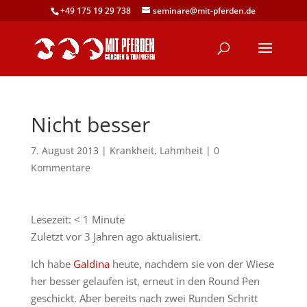
+49 175 19 29 738
seminare@mit-pferden.de
Nicht besser
7. August 2013
|
Krankheit
,
Lahmheit
|
0
Kommentare
Lesezeit:
< 1
Minute
Zuletzt vor 3 Jahren ago aktualisiert.
Ich habe
Galdina
heute, nachdem sie von der Wiese
her besser gelaufen ist, erneut in den Round Pen
geschickt. Aber bereits nach zwei Runden Schritt