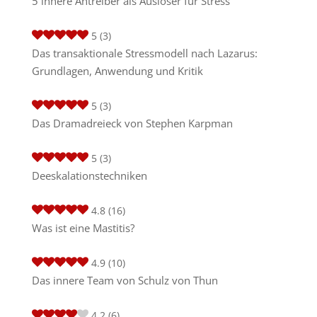
5 innere Antreiber als Auslöser für Stress
5
(3)
Das transaktionale Stressmodell nach Lazarus:
Grundlagen, Anwendung und Kritik
5
(3)
Das Dramadreieck von Stephen Karpman
5
(3)
Deeskalationstechniken
4.8
(16)
Was ist eine Mastitis?
4.9
(10)
Das innere Team von Schulz von Thun
4.2
(6)