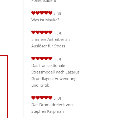
Fohlenkauen?
5
(3)
Was ist Mauke?
5
(3)
5 innere Antreiber als
Auslöser für Stress
5
(3)
Das transaktionale
Stressmodell nach Lazarus:
Grundlagen, Anwendung
und Kritik
5
(3)
Das Dramadreieck von
Stephen Karpman