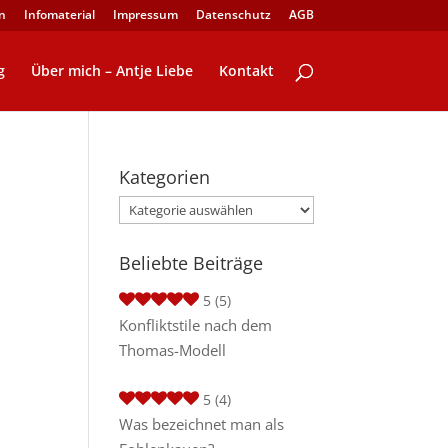
n
Infomaterial
Impressum
Datenschutz
AGB
g
Über mich – Antje Liebe
Kontakt
Kategorien
Kategorien
Beliebte Beiträge
5
(5)
Konfliktstile nach dem
Thomas-Modell
5
(4)
Was bezeichnet man als