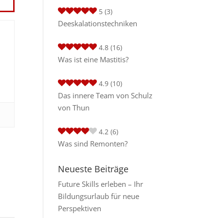
5
(3)
Deeskalationstechniken
4.8
(16)
Was ist eine Mastitis?
4.9
(10)
Das innere Team von Schulz
von Thun
4.2
(6)
Was sind Remonten?
Neueste Beiträge
Future Skills erleben – Ihr
Bildungsurlaub für neue
Perspektiven