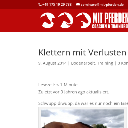
+49 175 19 29 738
seminare@mit-pferden.de
Klettern mit Verlusten
9. August 2014
|
Bodenarbeit
,
Training
|
0 Ko
Lesezeit:
< 1
Minute
Zuletzt vor 3 Jahren ago aktualisiert.
Schwupp-diwupp, da war es nur noch ein Eise