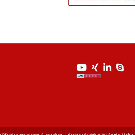
 Pferden trainieren & coachen | designed with ♥ by
Antje Liebe