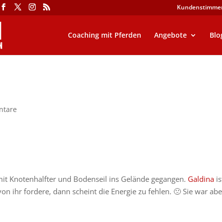
Kundenstimme
Coaching mit Pferden
Angebote
Blo
ntare
mit Knotenhalfter und Bodenseil ins Gelände gegangen.
Galdina
is
n ihr fordere, dann scheint die Energie zu fehlen. 🙁 Sie war abe