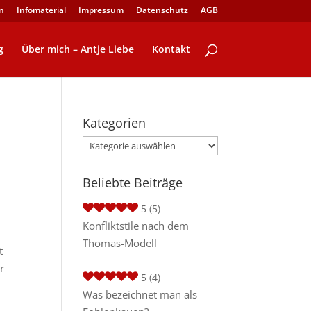
n
Infomaterial
Impressum
Datenschutz
AGB
g
Über mich – Antje Liebe
Kontakt
Kategorien
Kategorien
Beliebte Beiträge
5
(5)
Konfliktstile nach dem
Thomas-Modell
t
r
5
(4)
Was bezeichnet man als