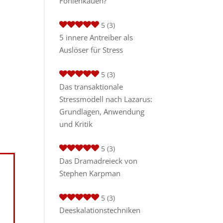
Fohlenkauen?
5
(3)
5 innere Antreiber als
Auslöser für Stress
5
(3)
Das transaktionale
Stressmodell nach Lazarus:
Grundlagen, Anwendung
und Kritik
5
(3)
Das Dramadreieck von
Stephen Karpman
5
(3)
Deeskalationstechniken