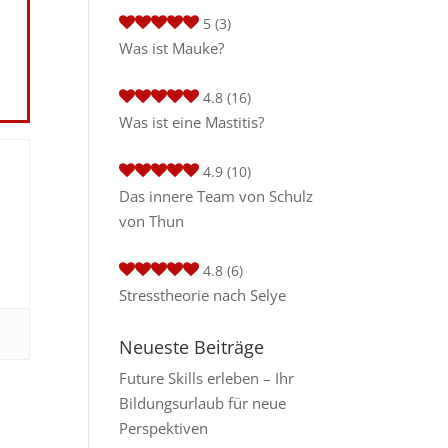
5
(3)
Was ist Mauke?
4.8
(16)
Was ist eine Mastitis?
4.9
(10)
Das innere Team von Schulz
von Thun
4.8
(6)
Stresstheorie nach Selye
Neueste Beiträge
Future Skills erleben – Ihr
Bildungsurlaub für neue
Perspektiven