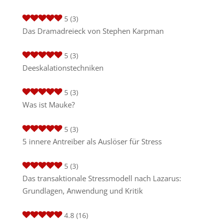
5
(3)
Das Dramadreieck von Stephen Karpman
5
(3)
Deeskalationstechniken
5
(3)
Was ist Mauke?
5
(3)
5 innere Antreiber als Auslöser für Stress
5
(3)
Das transaktionale Stressmodell nach Lazarus:
Grundlagen, Anwendung und Kritik
4.8
(16)