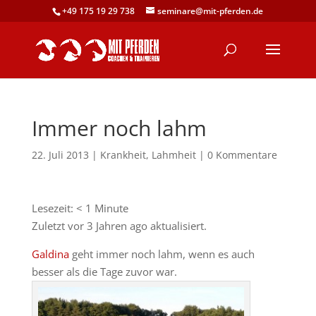
+49 175 19 29 738
seminare@mit-pferden.de
Immer noch lahm
22. Juli 2013
|
Krankheit
,
Lahmheit
|
0 Kommentare
Lesezeit:
< 1
Minute
Zuletzt vor 3 Jahren ago aktualisiert.
Galdina
geht immer noch lahm, wenn es auch
besser als die Tage zuvor war.