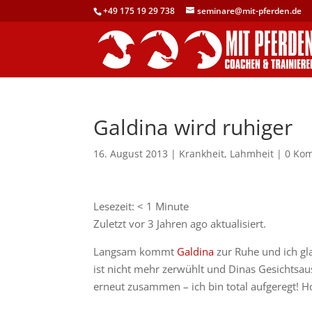
+49 175 19 29 738
seminare@mit-pferden.de
Galdina wird ruhiger
16. August 2013
|
Krankheit
,
Lahmheit
|
0 Ko
Lesezeit:
< 1
Minute
Zuletzt vor 3 Jahren ago aktualisiert.
Langsam kommt
Galdina
zur Ruhe und ich gl
ist nicht mehr zerwühlt und Dinas Gesichtsa
erneut zusammen – ich bin total aufgeregt! Ho