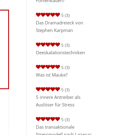
Fohlenkauen?
5
(3)
Das Dramadreieck von
Stephen Karpman
5
(3)
Deeskalationstechniken
5
(3)
Was ist Mauke?
5
(3)
5 innere Antreiber als
Auslöser für Stress
5
(3)
Das transaktionale
Stressmodell nach Lazarus: