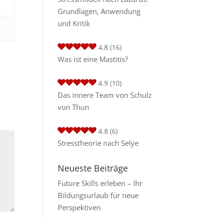
Grundlagen, Anwendung
und Kritik
4.8
(16)
Was ist eine Mastitis?
4.9
(10)
Das innere Team von Schulz
von Thun
4.8
(6)
Stresstheorie nach Selye
Neueste Beiträge
Future Skills erleben – Ihr
Bildungsurlaub für neue
Perspektiven