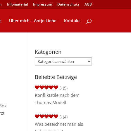
n
Infomaterial
Impressum
Datenschutz
AGB
g
Über mich – Antje Liebe
Kontakt
Kategorien
Kategorien
Beliebte Beiträge
5
(5)
Konfliktstile nach dem
Thomas-Modell
 Box
rzt
5
(4)
Was bezeichnet man als