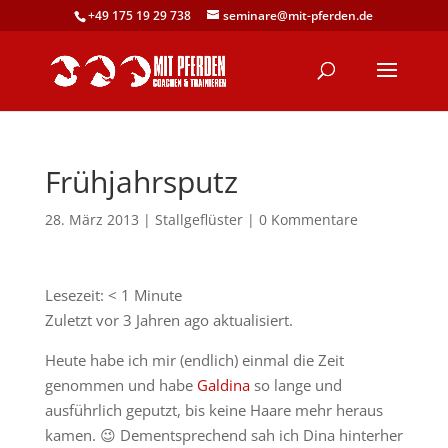
+49 175 19 29 738
seminare@mit-pferden.de
Frühjahrsputz
28. März 2013
|
Stallgeflüster
|
0 Kommentare
Lesezeit:
< 1
Minute
Zuletzt vor 3 Jahren ago aktualisiert.
Heute habe ich mir (endlich) einmal die Zeit
genommen und habe
Galdina
so lange und
ausführlich geputzt, bis keine Haare mehr heraus
kamen. 😉 Dementsprechend sah ich Dina hinterher