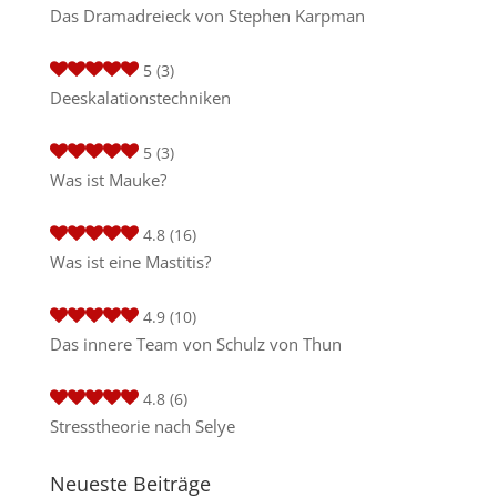
Das Dramadreieck von Stephen Karpman
5
(3)
Deeskalationstechniken
5
(3)
Was ist Mauke?
4.8
(16)
Was ist eine Mastitis?
4.9
(10)
Das innere Team von Schulz von Thun
4.8
(6)
Stresstheorie nach Selye
Neueste Beiträge