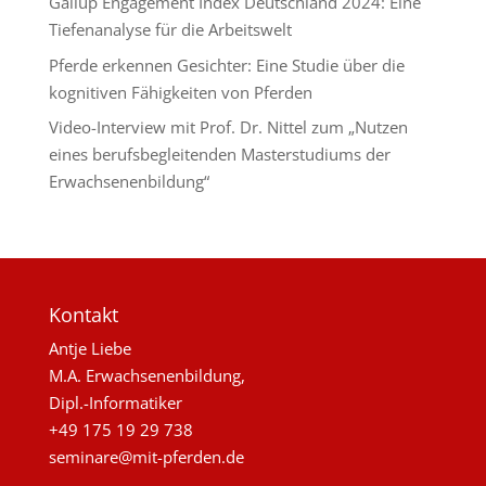
Gallup Engagement Index Deutschland 2024: Eine
Tiefenanalyse für die Arbeitswelt
Pferde erkennen Gesichter: Eine Studie über die
kognitiven Fähigkeiten von Pferden
Video-Interview mit Prof. Dr. Nittel zum „Nutzen
eines berufsbegleitenden Masterstudiums der
Erwachsenenbildung“
Kontakt
Antje Liebe
M.A. Erwachsenenbildung,
Dipl.-Informatiker
+49 175 19 29 738
seminare@mit-pferden.de