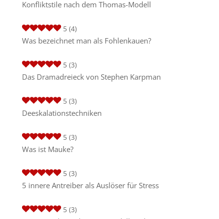
Konfliktstile nach dem Thomas-Modell
5
(4)
Was bezeichnet man als Fohlenkauen?
5
(3)
Das Dramadreieck von Stephen Karpman
5
(3)
Deeskalationstechniken
5
(3)
Was ist Mauke?
5
(3)
5 innere Antreiber als Auslöser für Stress
5
(3)