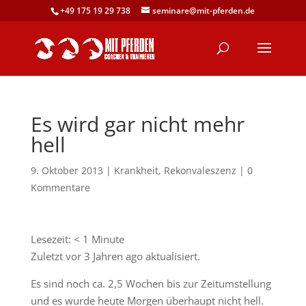
+49 175 19 29 738
seminare@mit-pferden.de
Es wird gar nicht mehr
hell
9. Oktober 2013
|
Krankheit
,
Rekonvaleszenz
|
0
Kommentare
Lesezeit:
< 1
Minute
Zuletzt vor 3 Jahren ago aktualisiert.
Es sind noch ca. 2,5 Wochen bis zur Zeitumstellung
und es wurde heute Morgen überhaupt nicht hell.