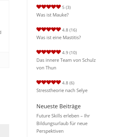
5
(3)
Was ist Mauke?
4.8
(16)
d
Was ist eine Mastitis?
4.9
(10)
Das innere Team von Schulz
von Thun
4.8
(6)
Stresstheorie nach Selye
Neueste Beiträge
Future Skills erleben – Ihr
Bildungsurlaub für neue
Perspektiven