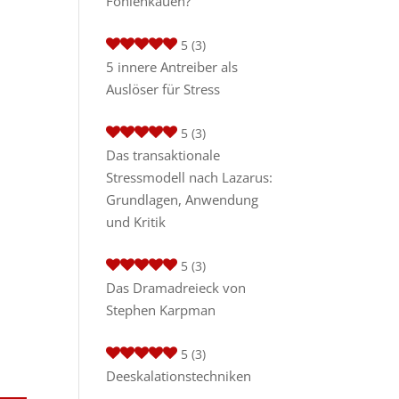
Fohlenkauen?
5
(3)
5 innere Antreiber als
Auslöser für Stress
5
(3)
Das transaktionale
Stressmodell nach Lazarus:
Grundlagen, Anwendung
und Kritik
5
(3)
Das Dramadreieck von
Stephen Karpman
5
(3)
Deeskalationstechniken