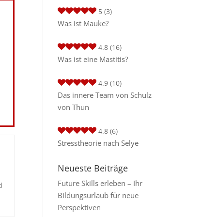
5
(3)
Was ist Mauke?
4.8
(16)
Was ist eine Mastitis?
4.9
(10)
Das innere Team von Schulz
von Thun
4.8
(6)
Stresstheorie nach Selye
Neueste Beiträge
Future Skills erleben – Ihr
d
Bildungsurlaub für neue
Perspektiven