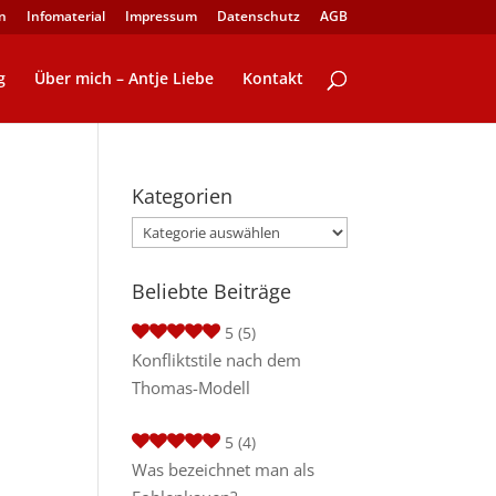
n
Infomaterial
Impressum
Datenschutz
AGB
g
Über mich – Antje Liebe
Kontakt
Kategorien
Kategorien
Beliebte Beiträge
5
(5)
Konfliktstile nach dem
Thomas-Modell
5
(4)
Was bezeichnet man als