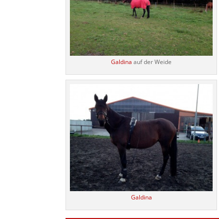
Galdina
auf der Weide
Galdina