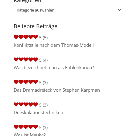
Kategorien
Beliebte Beiträge
5
(5)
Konfliktstile nach dem Thomas-Modell
5
(4)
Was bezeichnet man als Fohlenkauen?
5
(3)
Das Dramadreieck von Stephen Karpman
5
(3)
Deeskalationstechniken
5
(3)
Was ist Mauke?