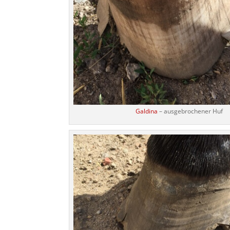
Galdina
– ausgebrochener Huf