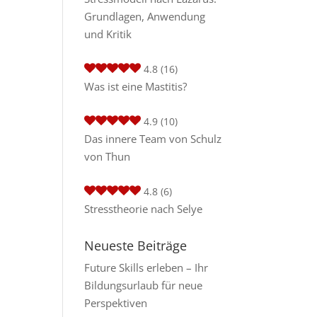
Grundlagen, Anwendung
und Kritik
4.8
(16)
Was ist eine Mastitis?
4.9
(10)
Das innere Team von Schulz
von Thun
4.8
(6)
Stresstheorie nach Selye
Neueste Beiträge
Future Skills erleben – Ihr
Bildungsurlaub für neue
Perspektiven