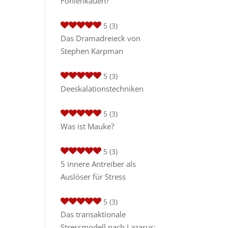
Fohlenkauen?
5
(3)
Das Dramadreieck von
Stephen Karpman
5
(3)
Deeskalationstechniken
5
(3)
Was ist Mauke?
5
(3)
5 innere Antreiber als
Auslöser für Stress
5
(3)
Das transaktionale
Stressmodell nach Lazarus: