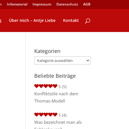
n
Infomaterial
Impressum
Datenschutz
AGB
g
Über mich – Antje Liebe
Kontakt
Kategorien
Kategorien
Beliebte Beiträge
5
(5)
Konfliktstile nach dem
Thomas-Modell
5
(4)
Was bezeichnet man als