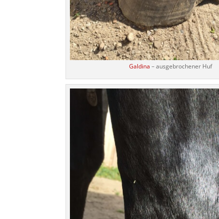
Galdina
– ausgebrochener Huf