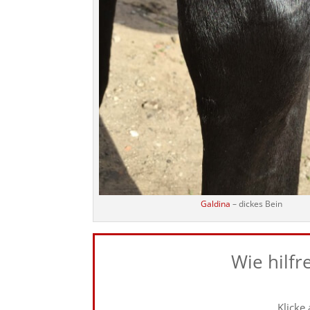
Galdina
– dickes Bein
Wie hilfr
Klicke