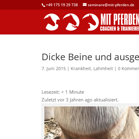
+49 175 19 29 738
seminare@mit-pferden.de
Dicke Beine und ausg
7. Juni 2015
|
Krankheit
,
Lahmheit
|
0 Kommen
Lesezeit:
< 1
Minute
Zuletzt vor 3 Jahren ago aktualisiert.