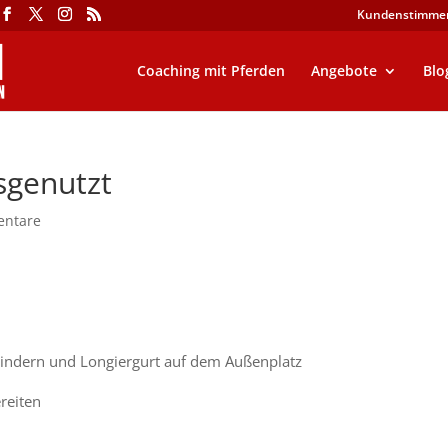
Kundenstimme
Coaching mit Pferden
Angebote
Blo
sgenutzt
entare
bindern und Longiergurt auf dem Außenplatz
reiten