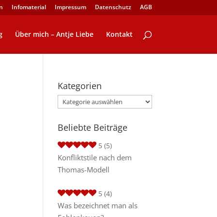
n
Infomaterial
Impressum
Datenschutz
AGB
g
Über mich – Antje Liebe
Kontakt
Kategorien
Kategorien
Beliebte Beiträge
5
(5)
Konfliktstile nach dem
Thomas-Modell
5
(4)
Was bezeichnet man als