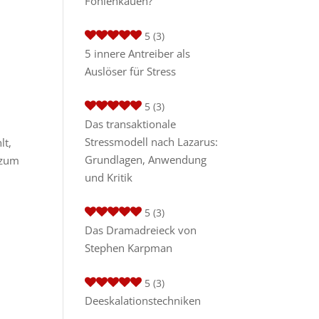
Fohlenkauen?
5
(3)
5 innere Antreiber als
Auslöser für Stress
5
(3)
Das transaktionale
Stressmodell nach Lazarus:
lt,
Grundlagen, Anwendung
 zum
und Kritik
5
(3)
Das Dramadreieck von
Stephen Karpman
5
(3)
Deeskalationstechniken