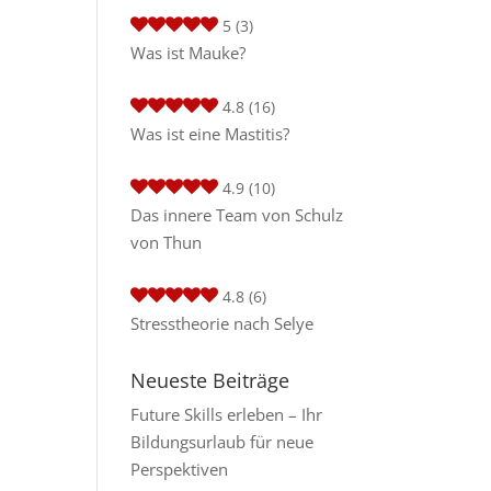
5
(3)
Was ist Mauke?
4.8
(16)
Was ist eine Mastitis?
4.9
(10)
Das innere Team von Schulz
von Thun
4.8
(6)
Stresstheorie nach Selye
Neueste Beiträge
Future Skills erleben – Ihr
Bildungsurlaub für neue
Perspektiven