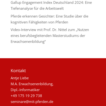
Gallup Engagement Index Deutschland 2024: Eine
Tiefenanalyse für die Arbeitswelt
Pferde erkennen Gesichter: Eine Studie über die
kognitiven Fähigkeiten von Pferden
Video-Interview mit Prof. Dr. Nittel zum „Nutzen
eines berufsbegleitenden Masterstudiums der
Erwachsenenbildung“
Kontakt
Antje Liebe
M.A. Erwachsenenbildung,
Dipl.-Informatiker
+49 175 19 29 738
seminare@mit-pferden.de