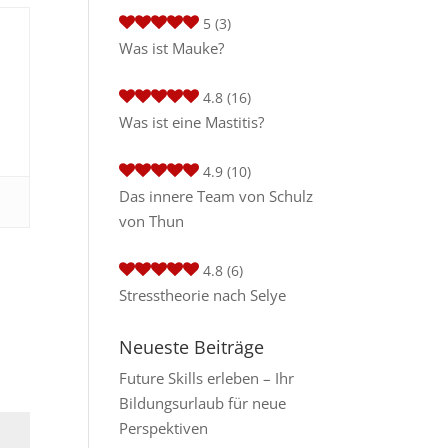
5
(3)
Was ist Mauke?
4.8
(16)
Was ist eine Mastitis?
4.9
(10)
Das innere Team von Schulz
von Thun
4.8
(6)
Stresstheorie nach Selye
Neueste Beiträge
Future Skills erleben – Ihr
Bildungsurlaub für neue
Perspektiven