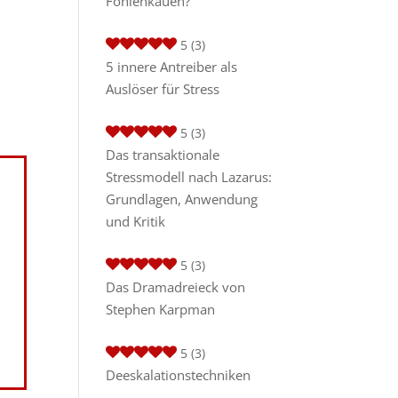
Fohlenkauen?
5
(3)
5 innere Antreiber als
Auslöser für Stress
5
(3)
Das transaktionale
Stressmodell nach Lazarus:
Grundlagen, Anwendung
und Kritik
5
(3)
Das Dramadreieck von
Stephen Karpman
5
(3)
Deeskalationstechniken