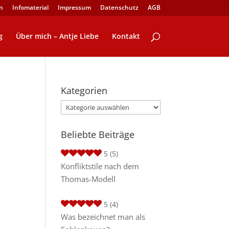
n
Infomaterial
Impressum
Datenschutz
AGB
g
Über mich – Antje Liebe
Kontakt
Kategorien
Kategorien
Beliebte Beiträge
5
(5)
Konfliktstile nach dem
Thomas-Modell
5
(4)
Was bezeichnet man als