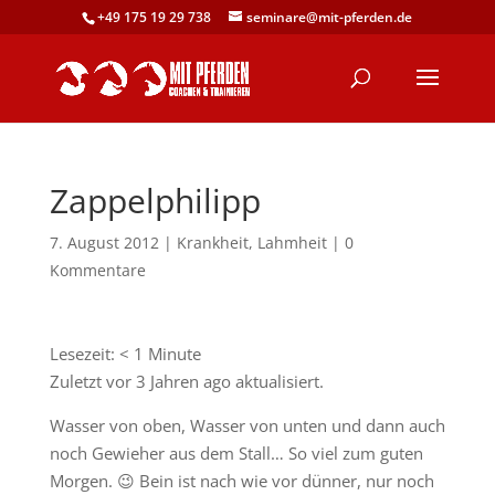
+49 175 19 29 738
seminare@mit-pferden.de
Zappelphilipp
7. August 2012
|
Krankheit
,
Lahmheit
|
0
Kommentare
Lesezeit:
< 1
Minute
Zuletzt vor 3 Jahren ago aktualisiert.
Wasser von oben, Wasser von unten und dann auch
noch Gewieher aus dem Stall… So viel zum guten
Morgen. 😉 Bein ist nach wie vor dünner, nur noch