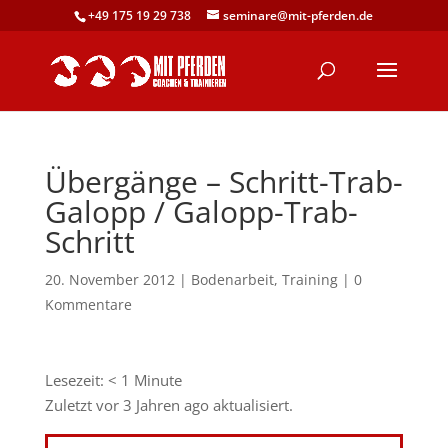
+49 175 19 29 738
seminare@mit-pferden.de
Übergänge – Schritt-Trab-
Galopp / Galopp-Trab-
Schritt
20. November 2012
|
Bodenarbeit
,
Training
|
0
Kommentare
Lesezeit:
< 1
Minute
Zuletzt vor 3 Jahren ago aktualisiert.