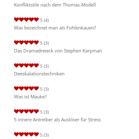
Konfliktstile nach dem Thomas-Modell
5
(4)
Was bezeichnet man als Fohlenkauen?
5
(3)
Das Dramadreieck von Stephen Karpman
5
(3)
Deeskalationstechniken
5
(3)
Was ist Mauke?
5
(3)
5 innere Antreiber als Auslöser für Stress
5
(3)