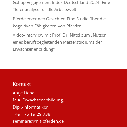
Gallup Engagement Index Deutschland 2024: Eine
Tiefenanalyse für die Arbeitswelt
Pferde erkennen Gesichter: Eine Studie über die
kognitiven Fähigkeiten von Pferden
Video-Interview mit Prof. Dr. Nittel zum „Nutzen
eines berufsbegleitenden Masterstudiums der
Erwachsenenbildung“
Kontakt
Antje Liebe
M.A. Erwachsenenbildung,
Dipl.-Informatiker
+49 175 19 29 738
seminare@mit-pferden.de